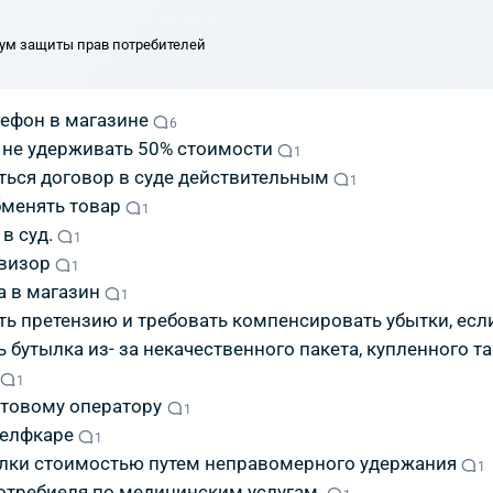
ум защиты прав потребителей
ефон в магазине
6
 не удерживать 50% стоимости
1
аться договор в суде действительным
1
бменять товар
1
в суд.
1
визор
1
а в магазин
1
ать претензию и требовать компенсировать убытки, есл
 бутылка из- за некачественного пакета, купленного т
1
отовому оператору
1
селфкаре
1
лки стоимостью путем неправомерного удержания
1
отребиеля по медицинским услугам.