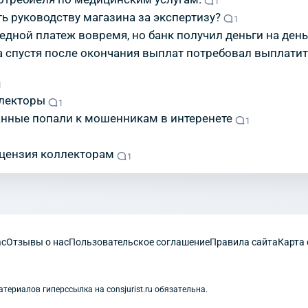
1
ть руководству магазина за экспертизу?
1
едной платеж вовремя, но банк получил деньги на день
а спустя после окончания выплат потребовал выплатит
1
ллекторы
1
нные попали к мошенникам в интеренете
1
цензия коллекторам
1
ас
Отзывы о нас
Пользовательское соглашение
Правила сайта
Карта 
ериалов гиперссылка на consjurist.ru обязательна.