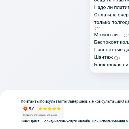
Надо ли плати
Оплатила очер
только полгод
1
Можно ли ...
Беспокоят ко
Паспортные да
Шантаж
1
Банковская ли
Контакты
Консультанты
Завершенные консультации
О н
КонсЮрист — юридические услуги онлайн. При использовании мат