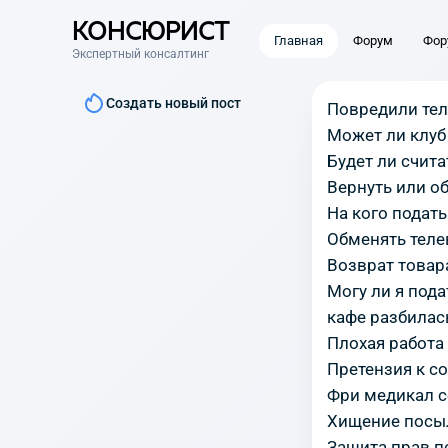
КОНСЮРИСТ
Главная
Форум
Фор
Экспертный консалтинг
Создать новый пост
Повредили тел
Может ли клуб
Будет ли счит
Вернуть или о
На кого подать 
Обменять теле
Возврат товар
Могу ли я под
кафе разбилась
Плохая работа
Претензия к с
Фри медикал 
Хищение посы
Защита прав п