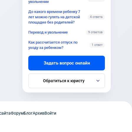
увольнении
До какого времени ребенку 7
лет можно гулять на детской
4 ответа
площадке без родителей?
Перевод и увольнение
9 ответов
Как рассчитается отпуск по
1 ответ
уходу за ребенком?
Задать вопрос онлайн
Обратиться к юристу
сайта
Форум
Блог
Архив
Войти