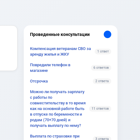
Проведенные консультации
Компенсация ветеранам СВО за
1 ответ
аренду жилья и ЖКУ
Повредили телефон в
6 ответов
магазине
Отсрочка
2 ответа
Можно ли получать зарплату
с работы по
совместительству в то время
как на основной работе быть
11 ответов
в отпуске по беремености и
родам (70+70 дней) и
получать выплату по нему?
Выплата по страховке при
3 ответа