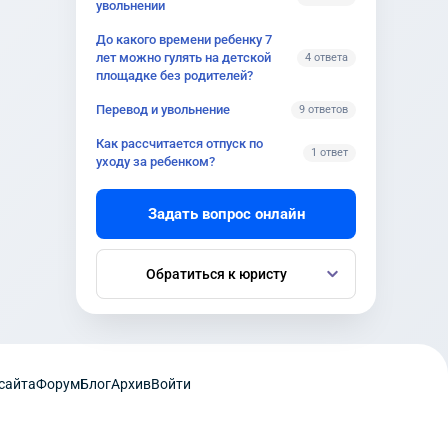
увольнении
До какого времени ребенку 7
лет можно гулять на детской
4 ответа
площадке без родителей?
Перевод и увольнение
9 ответов
Как рассчитается отпуск по
1 ответ
уходу за ребенком?
Задать вопрос онлайн
Обратиться к юристу
сайта
Форум
Блог
Архив
Войти