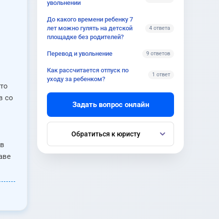
увольнении
До какого времени ребенку 7
лет можно гулять на детской
4 ответа
площадке без родителей?
Перевод и увольнение
9 ответов
Как рассчитается отпуск по
1 ответ
уходу за ребенком?
что
в со
Задать вопрос онлайн
Обратиться к юристу
 в
аве