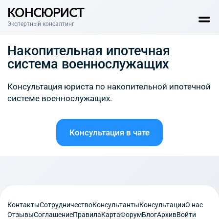
КОНСЮРИСТ
Экспертный консалтинг
Накопительная ипотечная
система военнослужащих
Консультация юриста по накопительной ипотечной
системе военнослужащих.
Консультация в чате
Контакты
Сотрудничество
Консультанты
Консультации
О нас
Отзывы
Соглашение
Правила
Карта
Форум
Блог
Архив
Войти